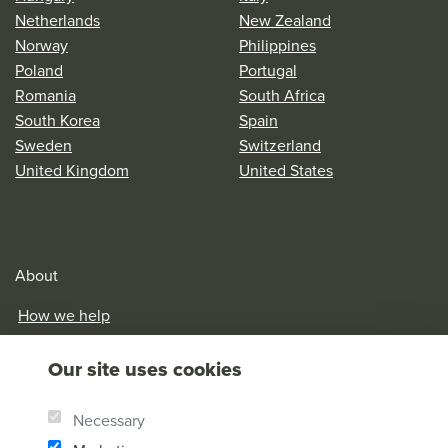
Netherlands
New Zealand
Norway
Philippines
Poland
Portugal
Romania
South Africa
South Korea
Spain
Sweden
Switzerland
United Kingdom
United States
About
How we help
Our History
Our site uses cookies
Brother Andrew
Our Values
Necessary
Research & Reports